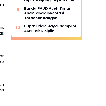
Diperpanjang, Bupati Pidie
tu
Jaya Pastikan Tak Ada
Bunda PAUD Aceh Timur:
Korban Banjir yang
Anak-anak Investasi
Ditinggalkan
Terbesar Bangsa
Bupati Pidie Jaya 'Semprot'
n.
ASN Tak Disiplin
as
or
ke
an
ga