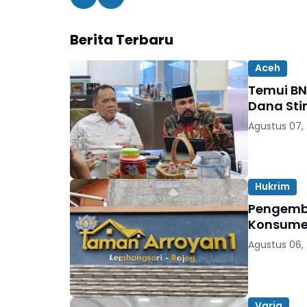
Berita Terbaru
Aceh
Temui BN
Dana Sti
Agustus 07,
Hukrim
Pengemb
Konsumen
Agustus 06,
Varia