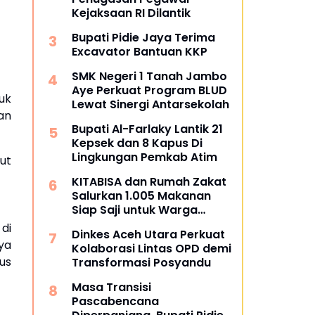
Kejaksaan RI Dilantik
Bupati Pidie Jaya Terima
Excavator Bantuan KKP
SMK Negeri 1 Tanah Jambo
Aye Perkuat Program BLUD
uk
Lewat Sinergi Antarsekolah
an
Bupati Al-Farlaky Lantik 21
Kepsek dan 8 Kapus Di
Lingkungan Pemkab Atim
ut
KITABISA dan Rumah Zakat
Salurkan 1.005 Makanan
Siap Saji untuk Warga
Terdampak Banjir Pijay
di
Dinkes Aceh Utara Perkuat
ya
Kolaborasi Lintas OPD demi
us
Transformasi Posyandu
Masa Transisi
Pascabencana