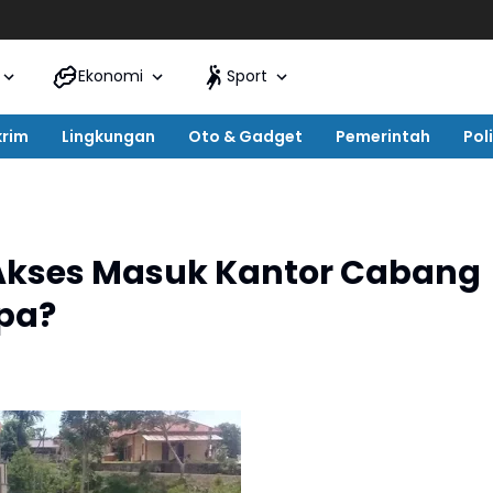
Ekonomi
Sport
krim
Lingkungan
Oto & Gadget
Pemerintah
Poli
 Akses Masuk Kantor Cabang
pa?