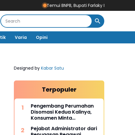
Temui BNPB, Bupati Farlaky Minta Percepatan Pen
tik
Varia
Opini
Designed by
Kabar Satu
Terpopuler
Pengembang Perumahan
Disomasi Kedua Kalinya,
Konsumen Minta
Pengembalian Dana Rp186
Pejabat Administrator dari
Juta
Penugasan Pegawai