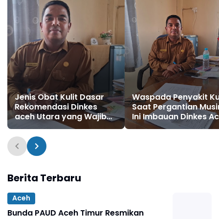
Jenis Obat Kulit Dasar
Waspada Penyakit Kul
Rekomendasi Dinkes
Saat Pergantian Musi
aceh Utara yang Wajib
Ini Imbauan Dinkes A
Disediakan di Rumah
Utara untuk Pencega
untuk Penanganan
Pertama
Berita Terbaru
Aceh
Bunda PAUD Aceh Timur Resmikan