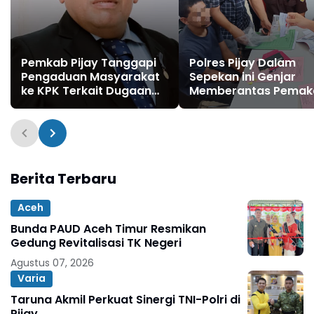
Pemkab Pijay Tanggapi
Polres Pijay Dalam
Pengaduan Masyarakat
Sepekan ini Genjar
ke KPK Terkait Dugaan
Memberantas Pemak
Pemotongan Fee Proyek
Penyalahgunaan
15 Persen
Narkotika & Peredar
Gelap Narkoba
Berita Terbaru
Aceh
Bunda PAUD Aceh Timur Resmikan
Gedung Revitalisasi TK Negeri
Agustus 07, 2026
Varia
Taruna Akmil Perkuat Sinergi TNI-Polri di
Pijay