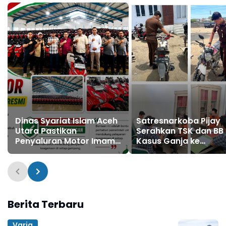
Dinas Syariat Islam Aceh
Satresnarkoba Pijay
Utara Pastikan
Serahkan TSK dan BB
Penyaluran Motor Imam
Kasus Ganja ke
Gampong Bebas
Kejaksaan
Pungutan
Berita Terbaru
Varia