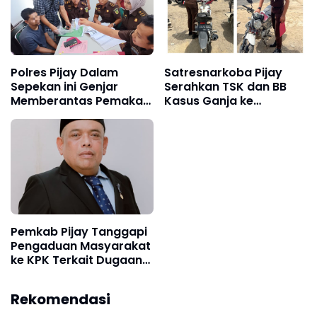
Polres Pijay Dalam
Satresnarkoba Pijay
Sepekan ini Genjar
Serahkan TSK dan BB
Memberantas Pemakai
Kasus Ganja ke
Penyalahgunaan
Kejaksaan
Narkotika & Peredaran
Gelap Narkoba
Pemkab Pijay Tanggapi
Pengaduan Masyarakat
ke KPK Terkait Dugaan
Pemotongan Fee Proyek
15 Persen
Rekomendasi