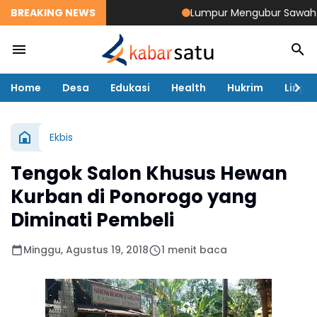
BREAKING NEWS
Lumpur Mengubur Sawah dan T
Home
Desa
Edukasi
Health
Hukrim
Lingk
Ekbis
Tengok Salon Khusus Hewan
Kurban di Ponorogo yang
Diminati Pembeli
Minggu, Agustus 19, 2018
1 menit baca