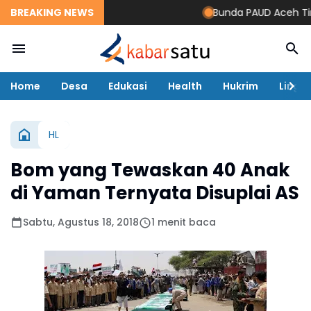
BREAKING NEWS
Bunda PAUD Aceh Timur 
Home
Desa
Edukasi
Health
Hukrim
Lingk
HL
Bom yang Tewaskan 40 Anak
di Yaman Ternyata Disuplai AS
Sabtu, Agustus 18, 2018
1 menit baca