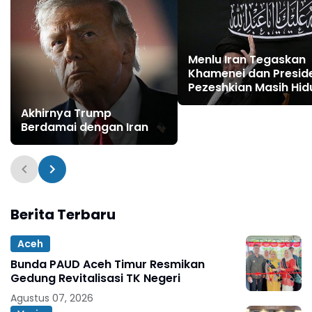
Menlu Iran Tegaskan
Khamenei dan Presid
Pezeshkian Masih Hid
dan Sehat
Akhirnya Trump
Berdamai dengan Iran
Berita Terbaru
Aceh
Bunda PAUD Aceh Timur Resmikan
Gedung Revitalisasi TK Negeri
Agustus 07, 2026