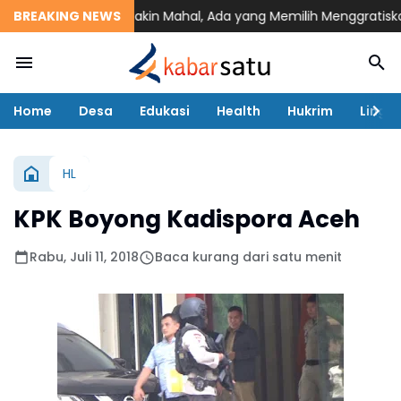
Saat Pendidikan Makin Mahal, Ada yang Memilih Menggratiskan H
BREAKING NEWS
Home
Desa
Edukasi
Health
Hukrim
Lingk
HL
KPK Boyong Kadispora Aceh
Rabu, Juli 11, 2018
Baca kurang dari satu menit