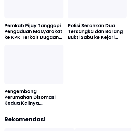
Pemkab Pijay Tanggapi
Polisi Serahkan Dua
Pengaduan Masyarakat
Tersangka dan Barang
ke KPK Terkait Dugaan
Bukti Sabu ke Kejari
Pemotongan Fee Proyek
Pidie Jaya
15 Persen
Pengembang
Perumahan Disomasi
Kedua Kalinya,
Konsumen Minta
Pengembalian Dana
Rekomendasi
Rp186 Juta