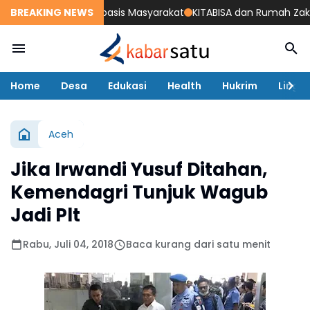
enjot Sanitasi Berbasis Masyarakat
BREAKING NEWS
KITABISA dan Rumah Zakat Sa
Home
Desa
Edukasi
Health
Hukrim
Lingk
Aceh
Jika Irwandi Yusuf Ditahan,
Kemendagri Tunjuk Wagub
Jadi Plt
Rabu, Juli 04, 2018
Baca kurang dari satu menit