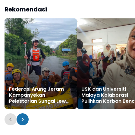
Rekomendasi
Federasi Arung Jeram
USK dan Universiti
Kampanyekan
Malaya Kolaborasi
Pelestarian Sungai Lewat
Pulihkan Korban Ben
Fun Rafting
di Pidie Jaya