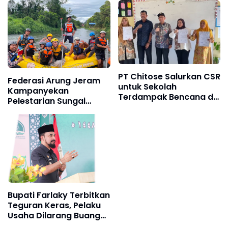
PT Chitose Salurkan CSR
Federasi Arung Jeram
untuk Sekolah
Kampanyekan
Terdampak Bencana di
Pelestarian Sungai
Pidie Jaya
Lewat Fun Rafting
Bupati Farlaky Terbitkan
Teguran Keras, Pelaku
Usaha Dilarang Buang
Sampah Sembarangan