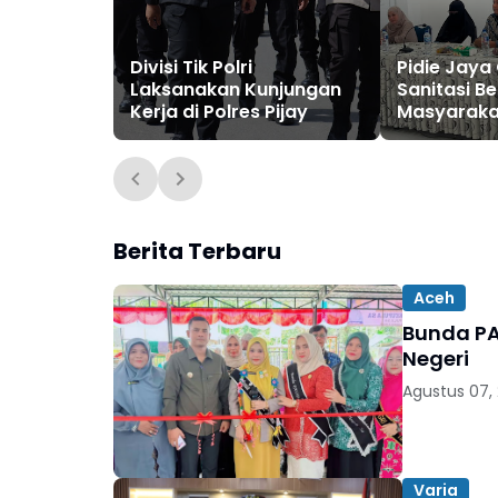
Divisi Tik Polri
Pidie Jaya
Laksanakan Kunjungan
Sanitasi B
Kerja di Polres Pijay
Masyaraka
Berita Terbaru
Aceh
Bunda PA
Negeri
Agustus 07,
Varia