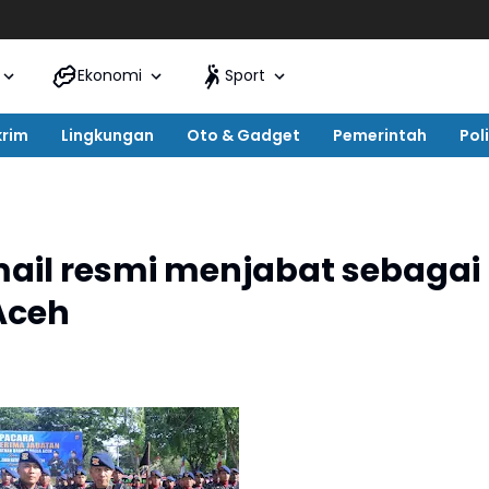
Ekonomi
Sport
krim
Lingkungan
Oto & Gadget
Pemerintah
Poli
smail resmi menjabat sebagai
Aceh