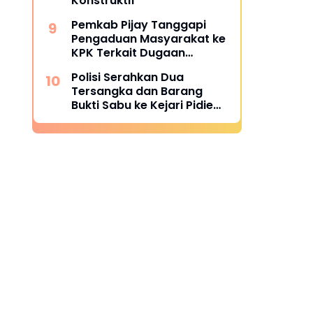
Konstruktif
Pemkab Pijay Tanggapi
Pengaduan Masyarakat ke
KPK Terkait Dugaan
Pemotongan Fee Proyek 15
Polisi Serahkan Dua
Persen
Tersangka dan Barang
Bukti Sabu ke Kejari Pidie
Jaya