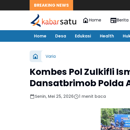
BREAKING NEWS
Home
Berita
Home
Desa
Edukasi
Health
Hu
Varia
Kombes Pol Zulkifli I
Dansatbrimob Polda 
Senin, Mei 25, 2026
1 menit baca