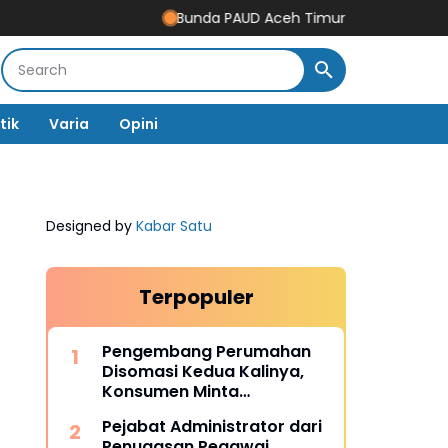
Bunda PAUD Aceh Timur Resmikan Gedung Revital
tik
Varia
Opini
Designed by
Kabar Satu
Terpopuler
Pengembang Perumahan
Disomasi Kedua Kalinya,
Konsumen Minta
Pengembalian Dana Rp186
Pejabat Administrator dari
Juta
Penugasan Pegawai