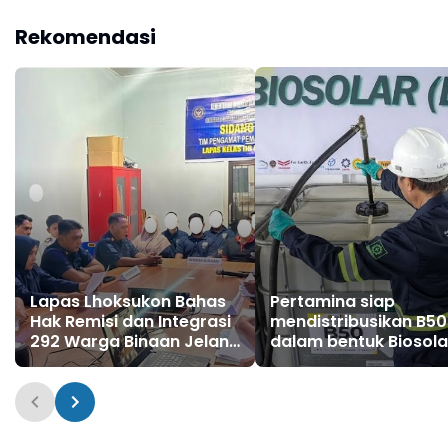
Penanganan
Pascabanjir
Rekomendasi
Lapas Lhoksukon Bahas
Pertamina siap
Hak Remisi dan Integrasi
mendistribusikan B50
292 Warga Binaan Jelang
dalam bentuk Biosola
HUT RI