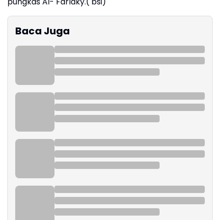
pungkas Al- Farlaky.( bsi)
Baca Juga