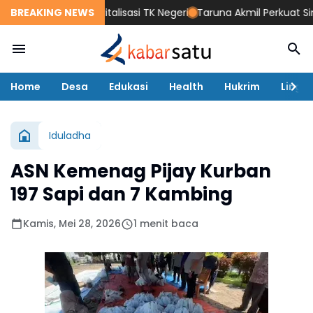
an Gedung Revitalisasi TK Negeri
BREAKING NEWS
Taruna Akmil Perkuat Sinergi T
Home
Desa
Edukasi
Health
Hukrim
Lingk
Iduladha
ASN Kemenag Pijay Kurban
197 Sapi dan 7 Kambing
Kamis, Mei 28, 2026
1 menit baca