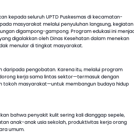
sikan kepada seluruh UPTD Puskesmas di kecamatan-
ada masyarakat melalui penyuluhan langsung, kegiatan
kungan digampong-gampong. Program edukasi ini menjad
if yang digalakkan oleh Dinas Kesehatan dalam menekan
dak menular di tingkat masyarakat.
h daripada pengobatan. Karena itu, melalui program
dorong kerja sama lintas sektor—termasuk dengan
an tokoh masyarakat—untuk membangun budaya hidup
an bahwa penyakit kulit sering kali dianggap sepele,
an anak-anak usia sekolah, produktivitas kerja orang
cara umum.