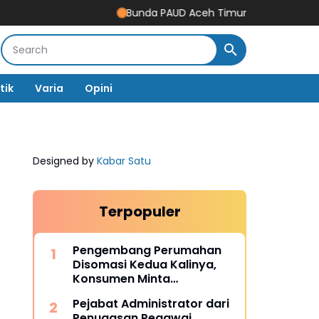
Bunda PAUD Aceh Timur Resmikan Gedung Revit
tik
Varia
Opini
Designed by
Kabar Satu
Terpopuler
Pengembang Perumahan
Disomasi Kedua Kalinya,
Konsumen Minta
Pengembalian Dana Rp186
Pejabat Administrator dari
Juta
Penugasan Pegawai