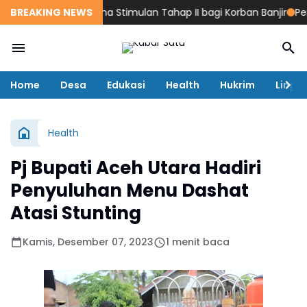
tan Pencairan Dana Stimulan Tahap II bagi Korban Banjir
BREAKING NEWS
Penge
Home
Desa
Edukasi
Health
Hukrim
Lingk
Health
Pj Bupati Aceh Utara Hadiri
Penyuluhan Menu Dashat
Atasi Stunting
Kamis, Desember 07, 2023
1 menit baca