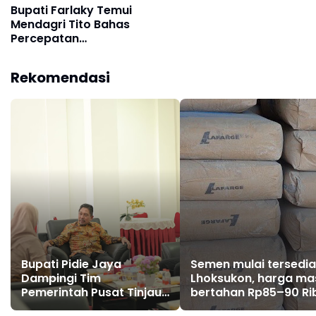
Bupati Farlaky Temui
Mendagri Tito Bahas
Percepatan
Penanganan
Pascabanjir
Rekomendasi
Bupati Pidie Jaya
Semen mulai tersedia
Dampingi Tim
Lhoksukon, harga ma
Pemerintah Pusat Tinjau
bertahan Rp85–90 Ri
Dampak Banjir
per sak