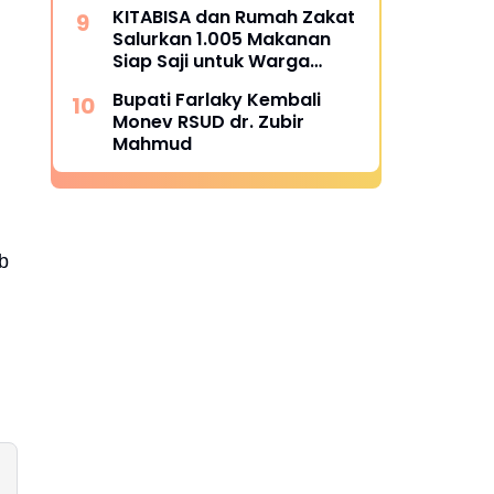
Alue Tingkeum Segera
KITABISA dan Rumah Zakat
Ditindaklanjuti
Salurkan 1.005 Makanan
Siap Saji untuk Warga
Terdampak Banjir Pijay
Bupati Farlaky Kembali
Monev RSUD dr. Zubir
Mahmud
b