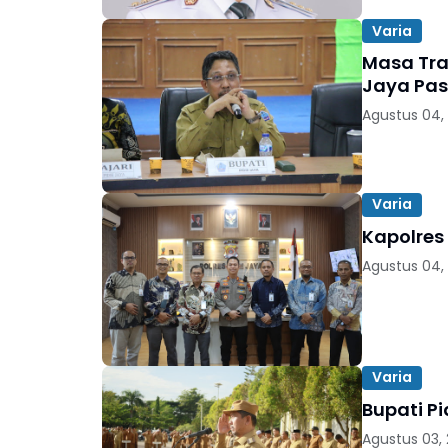
Varia
Masa Tra
Jaya Pas
Agustus 04,
Varia
Kapolres 
Agustus 04,
Varia
Bupati Pi
Agustus 03,