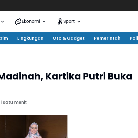
Ekonomi
Sport
krim
Lingkungan
Oto & Gadget
Pemerintah
Poli
Madinah, Kartika Putri Buka
i satu menit