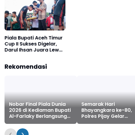
Piala Bupati Aceh Timur
Cup II Sukses Digelar,
Darul Ihsan Juara Lewat
Drama Adu Penalti
Rekomendasi
Nobar Final Piala Dunia
Semarak Hari
2026 di Kediaman Bupati
Bhayangkara ke-80,
Al-Farlaky Berlangsung
Polres Pijay Gelar
Meriah
Olahraga Bersama
Perkuat Sinergitas