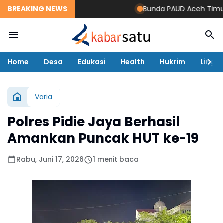
BREAKING NEWS
Bunda PAUD Aceh Timur Res
Home
Desa
Edukasi
Health
Hukrim
Lingk
Varia
Polres Pidie Jaya Berhasil
Amankan Puncak HUT ke-19
Rabu, Juni 17, 2026
1 menit baca