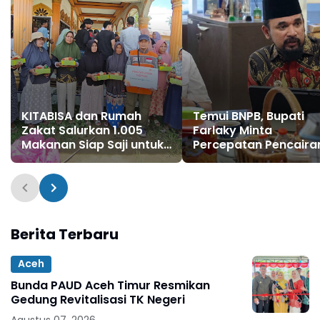
KITABISA dan Rumah
Temui BNPB, Bupati
Zakat Salurkan 1.005
Farlaky Minta
Makanan Siap Saji untuk
Percepatan Pencaira
Warga Terdampak Banjir
Dana Stimulan Tahap 
Pijay
bagi Korban Banjir
Berita Terbaru
Aceh
Bunda PAUD Aceh Timur Resmikan
Gedung Revitalisasi TK Negeri
Agustus 07, 2026