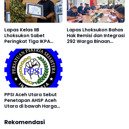
Lapas Kelas IIB
Lapas Lhoksukon Bahas
Lhoksukon Sabet
Hak Remisi dan Integrasi
Peringkat Tiga IKPA
292 Warga Binaan
Terbaik Semester I 2026
Jelang HUT RI
dari KPPN Lhokseumawe
PPSI Aceh Utara Sebut
Penetapan AHSP Aceh
Utara di bawah Harga
Pasaran
Rekomendasi