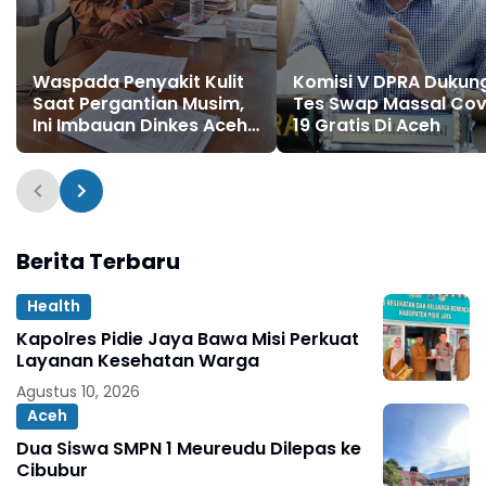
Waspada Penyakit Kulit
Komisi V DPRA Dukun
Saat Pergantian Musim,
Tes Swap Massal Cov
Ini Imbauan Dinkes Aceh
19 Gratis Di Aceh
Utara untuk Pencegahan
Berita Terbaru
Health
Kapolres Pidie Jaya Bawa Misi Perkuat
Layanan Kesehatan Warga
Agustus 10, 2026
Aceh
Dua Siswa SMPN 1 Meureudu Dilepas ke
Cibubur